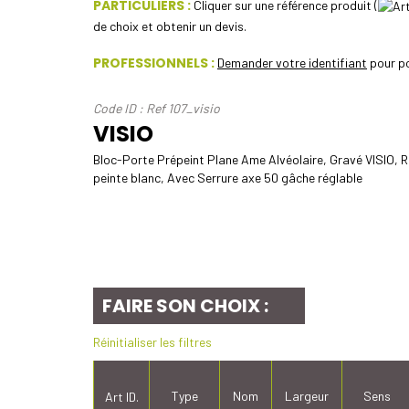
PARTICULIERS :
Cliquer sur une référence produit (
de choix et obtenir un devis.
PROFESSIONNELS :
Demander votre identifiant
pour po
Code ID : Ref 107_visio
VISIO
Bloc-Porte Prépeint Plane Ame Alvéolaire, Gravé VISIO, R
peinte blanc, Avec Serrure axe 50 gâche réglable
FAIRE SON CHOIX :
Réinitialiser les filtres
Type
Nom
Largeur
Sens
Art ID.