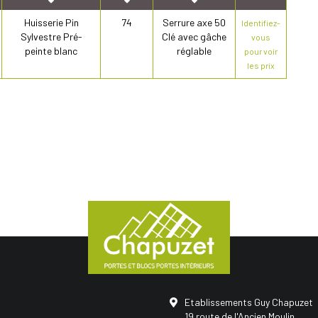
Huisserie Pin
74
Serrure axe 50
Identifiez-
Sylvestre Pré-
Clé avec gâche
vous
peinte blanc
réglable
pour voir
les prix
Etablissements Guy Chapuzet
19 route de l'Ancien Moulin