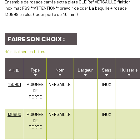
Ensemble de rosace carrée extra plate CLE Ref VERSAILLE finition
inox mat F69 **ATTENTION** prevoir de cder La béquille + rosace
130899 en plus ( pour porte de 40 mm )
FAIRE SON CHOIX :
Réinitialiser les filtres
Type
Nom
Largeur
Sens
Huisserie
Art ID.
130901
POIGNEE
VERSAILLE
INOX
DE
PORTE
130900
POIGNEE
VERSAILLE
INOX
DE
PORTE