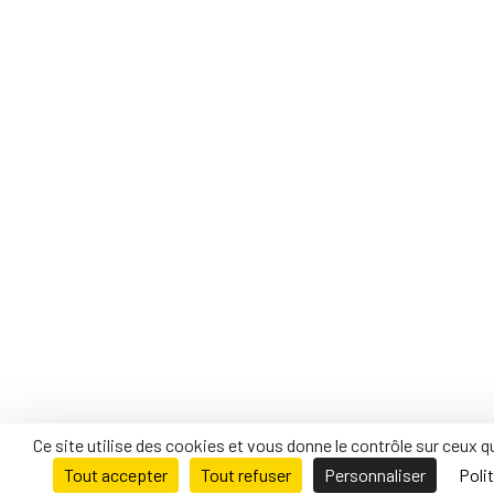
Ce site utilise des cookies et vous donne le contrôle sur ceux 
Tout accepter
Tout refuser
Personnaliser
Polit