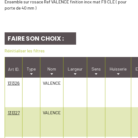
Ensemble sur rosace Ref VALENCE finition inox mat F9 CLE ( pour
porte de 40 mm )
FAIRE SON CHOIX :
Réinitialiser les filtres
Type
Nom
Largeur
Sens
Huisserie
E
Art ID.
131326
VALENCE
131327
VALENCE