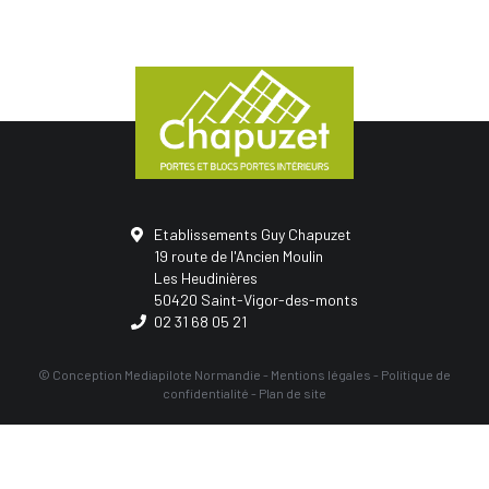
Etablissements Guy Chapuzet
19 route de l'Ancien Moulin
Les Heudinières
50420 Saint-Vigor-des-monts
02 31 68 05 21
© Conception
Mediapilote Normandie
-
Mentions légales
-
Politique de
confidentialité
-
Plan de site