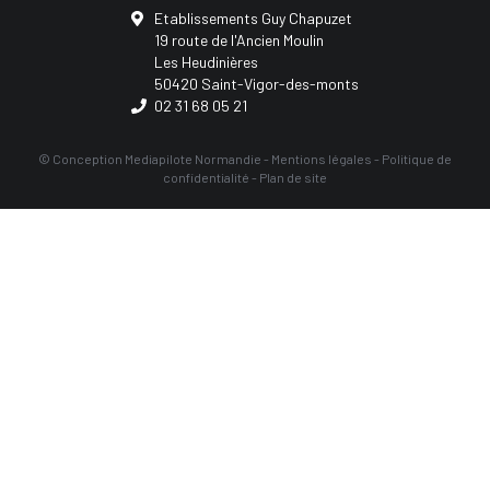
Etablissements Guy Chapuzet
19 route de l'Ancien Moulin
Les Heudinières
50420 Saint-Vigor-des-monts
02 31 68 05 21
© Conception
Mediapilote Normandie
-
Mentions légales
-
Politique de
confidentialité
-
Plan de site