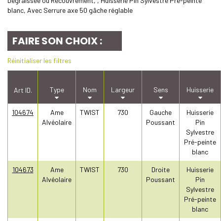
Dégraissée ou Recouvrement, , Huisserie Pin Sylvestre Pré-peinte
blanc, Avec Serrure axe 50 gâche réglable
FAIRE SON CHOIX :
Réinitialiser les filtres
Type
Nom
Largeur
Sens
Huisserie
Art ID.
104674
Ame
TWIST
730
Gauche
Huisserie
Alvéolaire
Poussant
Pin
Sylvestre
Pré-peinte
blanc
104673
Ame
TWIST
730
Droite
Huisserie
Alvéolaire
Poussant
Pin
Sylvestre
Pré-peinte
blanc