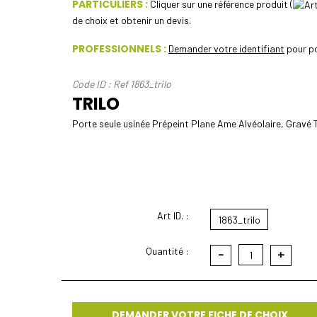
PARTICULIERS :
Cliquer sur une référence produit (
de choix et obtenir un devis.
PROFESSIONNELS :
Demander votre identifiant
pour po
Code ID : Ref 1863_trilo
TRILO
Porte seule usinée Prépeint Plane Ame Alvéolaire, Gravé 
Art ID. :
1863_trilo
Quantité :
-
+
1
DEMANDER VOTRE FICHE DE CHOIX