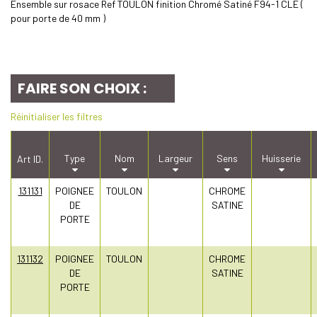
Ensemble sur rosace Ref TOULON finition Chromé Satiné F94-1 CLE (
pour porte de 40 mm )
FAIRE SON CHOIX :
Réinitialiser les filtres
Type
Nom
Largeur
Sens
Huisserie
Art ID.
131131
POIGNEE
TOULON
CHROME
DE
SATINE
PORTE
131132
POIGNEE
TOULON
CHROME
DE
SATINE
PORTE