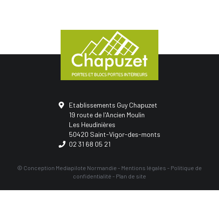
Etablissements Guy Chapuzet
19 route de l'Ancien Moulin
Les Heudinières
50420 Saint-Vigor-des-monts
02 31 68 05 21
© Conception
Mediapilote Normandie
-
Mentions légales
-
Politique de
confidentialité
-
Plan de site