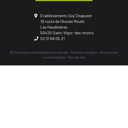
Etablissements Guy Chapuzet
19 route de l'Ancien Moulin
Les Heudinières
50420 Saint-Vigor-des-monts
02 31 68 05 21
© Conception
Mediapilote Normandie
-
Mentions légales
-
Politique de
confidentialité
-
Plan de site