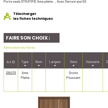
Porte seule STRATIFIE Ame pleine , , Avec Serrure axe 50
Télecharger
les fiches techniques
FAIRE SON CHOIX :
Réinitialiser les filtres
Type
Nom
Largeur
Sens
Huisserie
E
Art ID.
135073
Ame
Droite
Pleine
Poussant