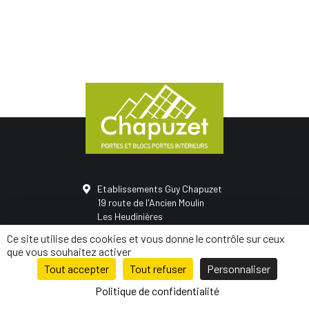
Etablissements Guy Chapuzet
19 route de l'Ancien Moulin
Les Heudinières
50420 Saint-Vigor-des-monts
Ce site utilise des cookies et vous donne le contrôle sur ceux
02 31 68 05 21
que vous souhaitez activer
Tout accepter
Tout refuser
Personnaliser
© Conception
Mediapilote Normandie
-
Mentions légales
-
Politique de
confidentialité
-
Plan de site
Politique de confidentialité