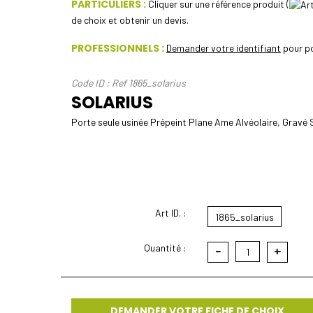
PARTICULIERS :
Cliquer sur une référence produit (
de choix et obtenir un devis.
PROFESSIONNELS :
Demander votre identifiant
pour po
Code ID : Ref 1865_solarius
SOLARIUS
Porte seule usinée Prépeint Plane Ame Alvéolaire, Gravé
Art ID. :
1865_solarius
Quantité :
-
+
1
DEMANDER VOTRE FICHE DE CHOIX