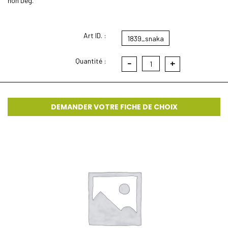
non Deg.
Art ID. :
1839_snaka
Quantité :
-
+
1
DEMANDER VOTRE FICHE DE CHOIX