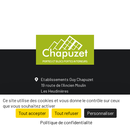
Etablissements Guy Chapuzet
19 route de l'Ancien Moulin
Les Heudinières
50420 Saint-Vigor-des-monts
Ce site utilise des cookies et vous donne le contrôle sur ceux
02 31 68 05 21
que vous souhaitez activer
Tout accepter
Tout refuser
Personnaliser
© Conception
Mediapilote Normandie
-
Mentions légales
-
Politique de
confidentialité
-
Plan de site
Politique de confidentialité