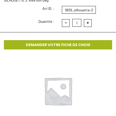
SILHOUETTE 3, Rive non Deg.
Art ID. :
1839_silhouette-3
Quantité :
-
+
1
DEMANDER VOTRE FICHE DE CHOIX