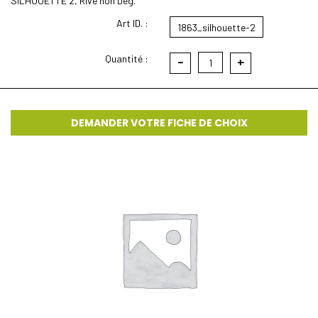
SILHOUETTE 2, Rive non Deg.
Art ID. :
1863_silhouette-2
Quantité :
-
+
1
DEMANDER VOTRE FICHE DE CHOIX