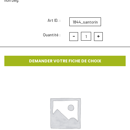
non Deg.
Art ID. :
1844_santorin
Quantité :
-
+
1
DEMANDER VOTRE FICHE DE CHOIX