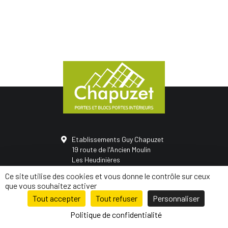
Etablissements Guy Chapuzet
19 route de l'Ancien Moulin
Les Heudinières
50420 Saint-Vigor-des-monts
Ce site utilise des cookies et vous donne le contrôle sur ceux
02 31 68 05 21
que vous souhaitez activer
Tout accepter
Tout refuser
Personnaliser
© Conception
Mediapilote Normandie
-
Mentions légales
-
Politique de
confidentialité
-
Plan de site
Politique de confidentialité