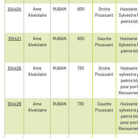
104404
Ame
RUBAN
830
Droite
Huisserie
Alvéolaire
Poussant
Sylvestre 
peinte bl
104421
Ame
RUBAN
830
Gauche
Huisserie
Alvéolaire
Poussant
Sylvestre 
peinte bl
104426
Ame
RUBAN
730
Droite
Huisserie
Alvéolaire
Poussant
sylvestre 
peinte bl
pour port
Recouvre
104428
Ame
RUBAN
730
Gauche
Huisserie
Alvéolaire
Poussant
sylvestre 
peinte bl
pour port
Recouvre