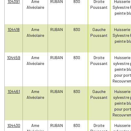
104391
Ame
RUBAN
830
Droite
Huisserie
Alvéolaire
Poussant
Sylvestre 
peinte bl
104418
Ame
RUBAN
830
Gauche
Huisserie
Alvéolaire
Poussant
Sylvestre 
peinte bl
104459
Ame
RUBAN
830
Droite
Huisserie
Alvéolaire
Poussant
sylvestre 
peinte bl
pour port
Recouvre
104461
Ame
RUBAN
830
Gauche
Huisserie
Alvéolaire
Poussant
sylvestre 
peinte bl
pour port
Recouvre
104430
Ame
RUBAN
830
Droite
Huisserie