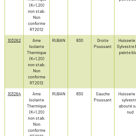
(K=1,20)
non stab.
Non
conforme
RT2012
103262
Ame
RUBAN
830
Droite
Huisserie
Isolante
Poussant
Sylvestre 
Thermique
peinte bl
(K=1,20)
non stab.
Non
conforme
RT2012
103264
Ame
RUBAN
830
Gauche
Huisserie
Isolante
Poussant
sylvest
Thermique
abouté s
(K=1,20)
nud
non stab.
Non
conforme