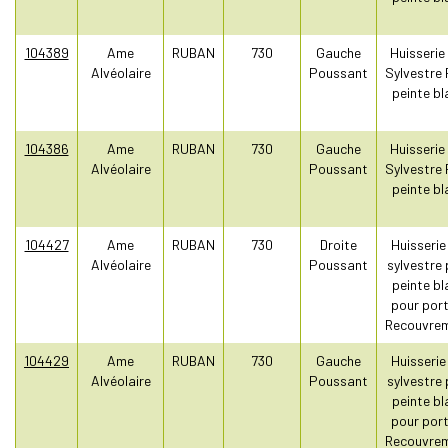
104389
Ame
RUBAN
730
Gauche
Huisserie
Alvéolaire
Poussant
Sylvestre 
peinte bl
104386
Ame
RUBAN
730
Gauche
Huisserie
Alvéolaire
Poussant
Sylvestre 
peinte bl
104427
Ame
RUBAN
730
Droite
Huisserie
Alvéolaire
Poussant
sylvestre 
peinte bl
pour port
Recouvre
104429
Ame
RUBAN
730
Gauche
Huisserie
Alvéolaire
Poussant
sylvestre 
peinte bl
pour port
Recouvre