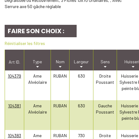
Dégraissée ou Recouvrement, 3 Fiches 13x70 Ordinaires, , Avec
Serrure axe 50 gâche réglable
FAIRE SON CHOIX :
Réinitialiser les filtres
Type
Nom
Largeur
Sens
Huisser
Art ID.
104379
Ame
RUBAN
630
Droite
Huisserie
Alvéolaire
Poussant
Sylvestre 
peinte bl
104381
Ame
RUBAN
630
Gauche
Huisserie
Alvéolaire
Poussant
Sylvestre 
peinte bl
104383
Ame
RUBAN
730
Droite
Huisserie