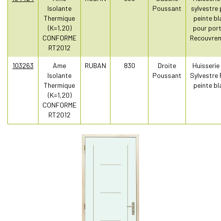
Isolante
Poussant
sylvestre 
Thermique
peinte bl
(K=1,20)
pour port
CONFORME
Recouvre
RT2012
103263
Ame
RUBAN
830
Droite
Huisserie
Isolante
Poussant
Sylvestre 
Thermique
peinte bl
(K=1,20)
CONFORME
RT2012