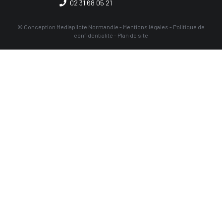
02 31 68 05 21
© Conception
Mediapilote Normandie
-
Mentions légales
-
Politique de
confidentialité
-
Plan de site