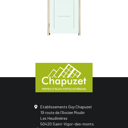
Etablissements Guy Chapuzet
19 route de l'Ancien Moulin
Les Heudinières
50420 Saint-Vigor-des-monts