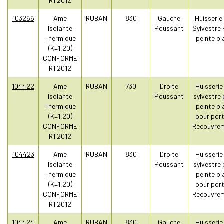
RT2012
103266
Ame
RUBAN
830
Gauche
Huisserie
Isolante
Poussant
Sylvestre 
Thermique
peinte bl
(K=1,20)
CONFORME
RT2012
104422
Ame
RUBAN
730
Droite
Huisserie
Isolante
Poussant
sylvestre 
Thermique
peinte bl
(K=1,20)
pour port
CONFORME
Recouvre
RT2012
104423
Ame
RUBAN
830
Droite
Huisserie
Isolante
Poussant
sylvestre 
Thermique
peinte bl
(K=1,20)
pour port
CONFORME
Recouvre
RT2012
104424
Ame
RUBAN
830
Gauche
Huisserie