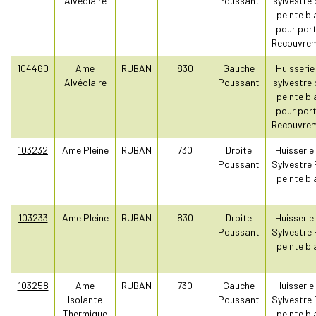
Alvéolaire
Poussant
sylvestre 
peinte bl
pour port
Recouvre
104460
Ame
RUBAN
830
Gauche
Huisserie
Alvéolaire
Poussant
sylvestre 
peinte bl
pour port
Recouvre
103232
Ame Pleine
RUBAN
730
Droite
Huisserie
Poussant
Sylvestre 
peinte bl
103233
Ame Pleine
RUBAN
830
Droite
Huisserie
Poussant
Sylvestre 
peinte bl
103258
Ame
RUBAN
730
Gauche
Huisserie
Isolante
Poussant
Sylvestre 
Thermique
peinte bl