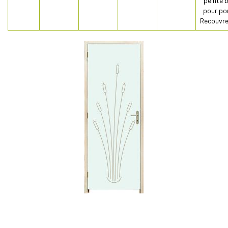
peinte 
pour po
Recouvr