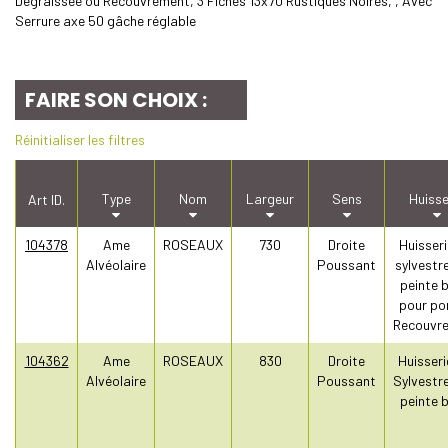
Dégraissée ou Recouvrement, 3 Fiches 13x70 Rustiques Noires, , Avec
Serrure axe 50 gâche réglable
FAIRE SON CHOIX :
Réinitialiser les filtres
Type
Nom
Largeur
Sens
Huisse
Art ID.
104378
Ame
ROSEAUX
730
Droite
Huisseri
Alvéolaire
Poussant
sylvestr
peinte 
pour po
Recouvr
104362
Ame
ROSEAUX
830
Droite
Huisseri
Alvéolaire
Poussant
Sylvestr
peinte 