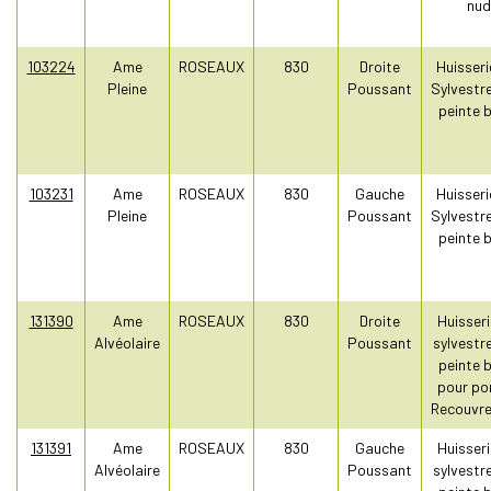
nud
103224
Ame
ROSEAUX
830
Droite
Huisseri
Pleine
Poussant
Sylvestr
peinte 
103231
Ame
ROSEAUX
830
Gauche
Huisseri
Pleine
Poussant
Sylvestr
peinte 
131390
Ame
ROSEAUX
830
Droite
Huisseri
Alvéolaire
Poussant
sylvestr
peinte 
pour po
Recouvr
131391
Ame
ROSEAUX
830
Gauche
Huisseri
Alvéolaire
Poussant
sylvestr