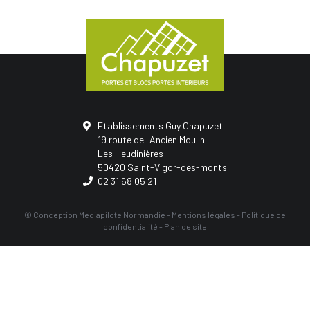
Etablissements Guy Chapuzet
19 route de l'Ancien Moulin
Les Heudinières
50420 Saint-Vigor-des-monts
02 31 68 05 21
© Conception
Mediapilote Normandie
-
Mentions légales
-
Politique de
confidentialité
-
Plan de site