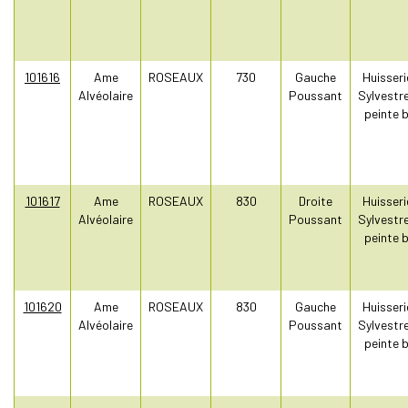
101616
Ame
ROSEAUX
730
Gauche
Huisseri
Alvéolaire
Poussant
Sylvestr
peinte 
101617
Ame
ROSEAUX
830
Droite
Huisseri
Alvéolaire
Poussant
Sylvestr
peinte 
101620
Ame
ROSEAUX
830
Gauche
Huisseri
Alvéolaire
Poussant
Sylvestr
peinte 