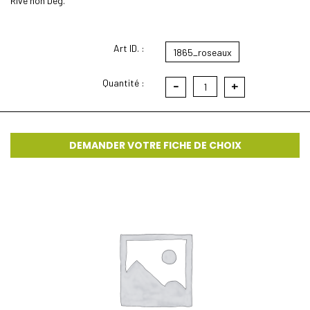
Rive non Deg.
Art ID. :
1865_roseaux
Quantité :
-
+
1
DEMANDER VOTRE FICHE DE CHOIX