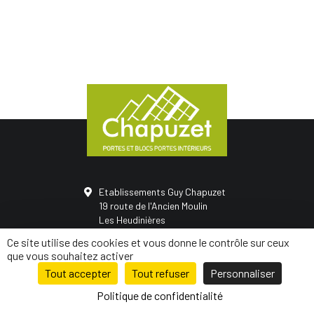
Etablissements Guy Chapuzet
19 route de l'Ancien Moulin
Les Heudinières
50420 Saint-Vigor-des-monts
Ce site utilise des cookies et vous donne le contrôle sur ceux
02 31 68 05 21
que vous souhaitez activer
Tout accepter
Tout refuser
Personnaliser
© Conception
Mediapilote Normandie
-
Mentions légales
-
Politique de
confidentialité
-
Plan de site
Politique de confidentialité