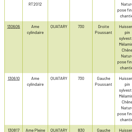
RT2012
Natur
pose fin
chanti
130606
Ame
QUATARY
730
Droite
Huisser
cylindaire
Poussant
pin
sylvest
Mélami
Chên
Natur
pose fin
chanti
130610
Ame
QUATARY
730
Gauche
Huisser
cylindaire
Poussant
pin
sylvest
Mélami
Chên
Natur
pose fin
chanti
130817
Ame Pleine
QUATARY
830
Gauche
Huisser