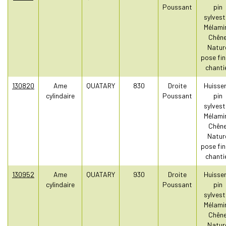
Poussant
pin
sylvest
Mélami
Chên
Natur
pose fin
chanti
130820
Ame
QUATARY
830
Droite
Huisser
cylindaire
Poussant
pin
sylvest
Mélami
Chên
Natur
pose fin
chanti
130952
Ame
QUATARY
930
Droite
Huisser
cylindaire
Poussant
pin
sylvest
Mélami
Chên
Natur