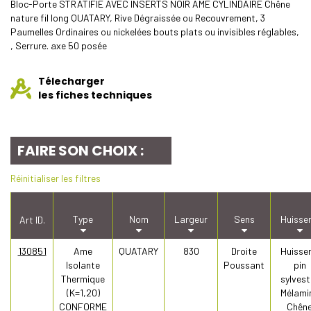
Bloc-Porte STRATIFIE AVEC INSERTS NOIR AME CYLINDAIRE Chêne
nature fil long QUATARY, Rive Dégraissée ou Recouvrement, 3
Paumelles Ordinaires ou nickelées bouts plats ou invisibles réglables,
, Serrure. axe 50 posée
Télecharger
les fiches techniques
FAIRE SON CHOIX :
Réinitialiser les filtres
Type
Nom
Largeur
Sens
Huisser
Art ID.
130851
Ame
QUATARY
830
Droite
Huisser
Isolante
Poussant
pin
Thermique
sylvest
(K=1,20)
Mélami
CONFORME
Chên