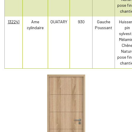
pose fin
chanti
132241
Ame
QUATARY
930
Gauche
Huisser
cylindaire
Poussant
pin
sylvest
Mélami
Chên
Natur
pose fin
chanti