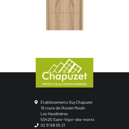
Etablissements Guy Chapuzet
19 route de l'Ancien Moulin
Les Heudinières
50420 Saint-Vigor-des-monts
02 31 68 05 21