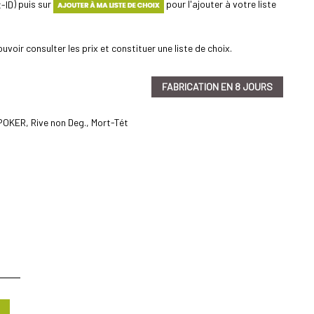
) puis sur
pour l'ajouter à votre liste
uvoir consulter les prix et constituer une liste de choix.
FABRICATION EN 8 JOURS
POKER, Rive non Deg., Mort-Tét