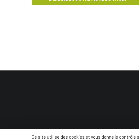
© Conc
Ce site utilise des cookies et vous donne le contrôle