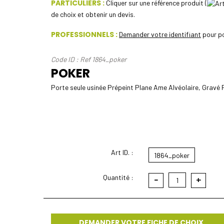
PARTICULIERS :
Cliquer sur une référence produit (
de choix et obtenir un devis.
PROFESSIONNELS :
Demander votre identifiant
pour po
Code ID : Ref 1864_poker
POKER
Porte seule usinée Prépeint Plane Ame Alvéolaire, Gravé 
Art ID. :
1864_poker
Quantité :
-
+
1
DEMANDER VOTRE FICHE DE CHOIX