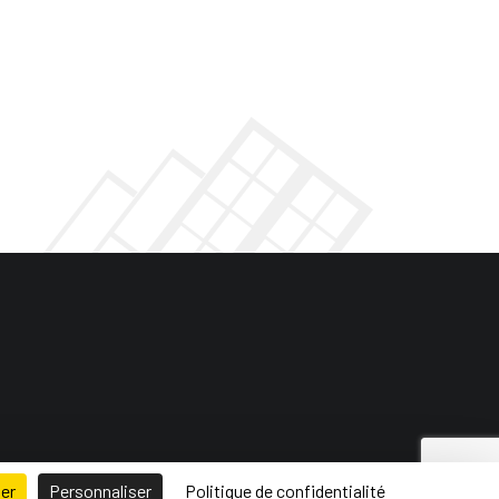
ser
Personnaliser
Politique de confidentialité
 de site