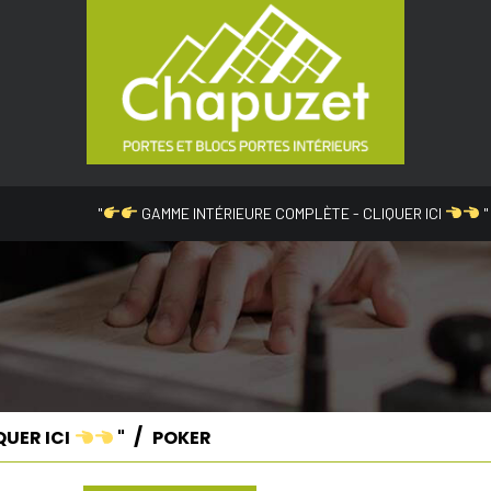
"
GAMME INTÉRIEURE COMPLÈTE - CLIQUER ICI
"
QUER ICI
"
POKER