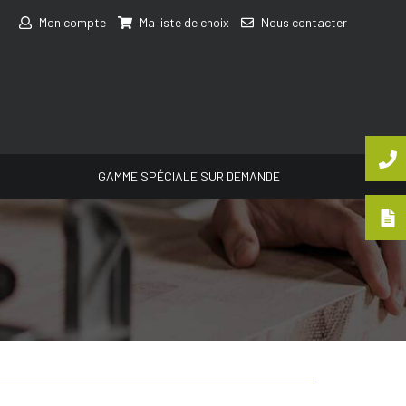
Mon compte
Ma liste de choix
Nous contacter
GAMME SPÉCIALE SUR DEMANDE