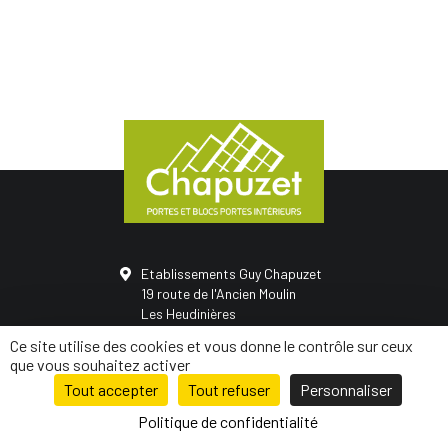
Etablissements Guy Chapuzet
19 route de l'Ancien Moulin
Les Heudinières
50420 Saint-Vigor-des-monts
Ce site utilise des cookies et vous donne le contrôle sur ceux
02 31 68 05 21
que vous souhaitez activer
Tout accepter
Tout refuser
Personnaliser
© Conception
Mediapilote Normandie
-
Mentions légales
-
Politique de
confidentialité
-
Plan de site
Politique de confidentialité