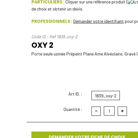
PARTICULIERS :
Cliquer sur une référence produit (
de choix et obtenir un devis.
PROFESSIONNELS :
Demander votre identifiant
pour po
Code ID : Ref 1839_oxy-2
OXY 2
Porte seule usinée Prépeint Plane Ame Alvéolaire, Gravé 
Art ID. :
1839_oxy-2
Quantité :
-
+
1
DEMANDER VOTRE FICHE DE CHOIX