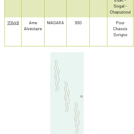
Sogal -
Chapuzcoul
111449
Ame
NIAGARA
930
Pour
Alvéolaire
Chassis
Scrigno