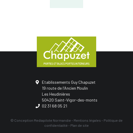
Etablissements Guy Chapuzet
19 route de l'Ancien Moulin
Les Heudinières
50420 Saint-Vigor-des-monts
02 31 68 05 21
© Conception
Mediapilote Normandie
-
Mentions légales
-
Politique de
confidentialité
-
Plan de site