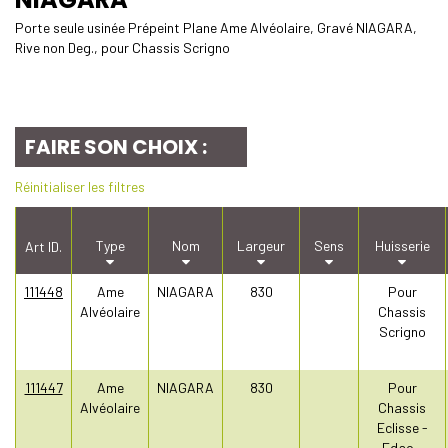
Porte seule usinée Prépeint Plane Ame Alvéolaire, Gravé NIAGARA,
Rive non Deg., pour Chassis Scrigno
FAIRE SON CHOIX :
Réinitialiser les filtres
Type
Nom
Largeur
Sens
Huisserie
Art ID.
111448
Ame
NIAGARA
830
Pour
Alvéolaire
Chassis
Scrigno
111447
Ame
NIAGARA
830
Pour
Alvéolaire
Chassis
Eclisse -
Edac -