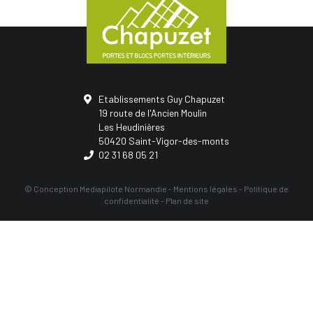
Etablissements Guy Chapuzet
19 route de l'Ancien Moulin
Les Heudinières
50420 Saint-Vigor-des-monts
02 31 68 05 21
© Conception
Mediapilote Normandie
-
Mentions légales
-
Politique de
confidentialité
-
Plan de site