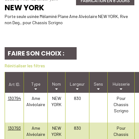
FABRICATION EN 8 JOURS
NEW YORK
Porte seule usinée Mélaminé Plane Ame Alvéolaire NEW YORK, Rive
non Deg., pour Chassis Scrigno
FAIRE SON CHOIX :
Réinitialiser les filtres
Type
Nom
Largeur
Sens
Huisserie
Art ID.
130794
Ame
NEW
830
Pour
Alvéolaire
YORK
Chassis
Scrigno
130793
Ame
NEW
830
Pour
Alvéolaire
YORK
Chassis