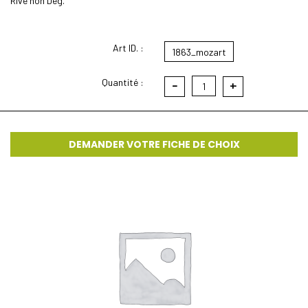
Rive non Deg.
Art ID. :
1863_mozart
Quantité :
-
+
1
DEMANDER VOTRE FICHE DE CHOIX