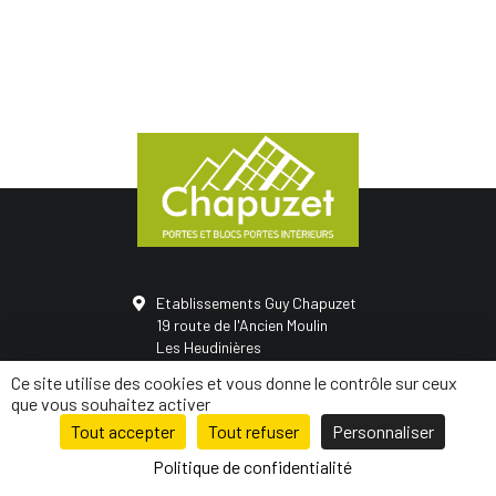
Etablissements Guy Chapuzet
19 route de l'Ancien Moulin
Les Heudinières
50420 Saint-Vigor-des-monts
Ce site utilise des cookies et vous donne le contrôle sur ceux
02 31 68 05 21
que vous souhaitez activer
Tout accepter
Tout refuser
Personnaliser
© Conception
Mediapilote Normandie
-
Mentions légales
-
Politique de
confidentialité
-
Plan de site
Politique de confidentialité