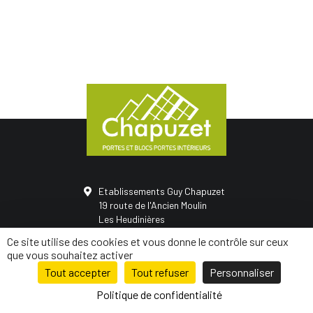
Etablissements Guy Chapuzet
19 route de l'Ancien Moulin
Les Heudinières
50420 Saint-Vigor-des-monts
Ce site utilise des cookies et vous donne le contrôle sur ceux
02 31 68 05 21
que vous souhaitez activer
Tout accepter
Tout refuser
Personnaliser
© Conception
Mediapilote Normandie
-
Mentions légales
-
Politique de
confidentialité
-
Plan de site
Politique de confidentialité