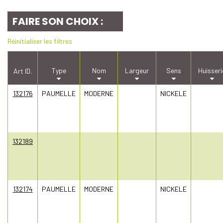
FAIRE SON CHOIX :
Réinitialiser les filtres
Type
Nom
Largeur
Sens
Huisseri
Art ID.
132176
PAUMELLE
MODERNE
NICKELE
132189
132174
PAUMELLE
MODERNE
NICKELE