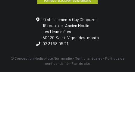
Etablissements Guy Chapuzet
19 route de l'Ancien Moulin
Les Heudinières
50420 Saint-Vigor-des-monts
02 31 68 05 21
© Conception
Mediapilote Normandie
-
Mentions légales
-
Politique de
confidentialité
-
Plan de site