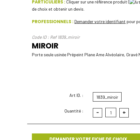
PARTICULIERS :
Cliquer sur une référence produit (
de choix et obtenir un devis.
PROFESSIONNELS :
Demander votre identifiant
pour po
Code ID : Ref 1839_miroir
MIROIR
Porte seule usinée Prépeint Plane Ame Alvéolaire, Gravé M
Art ID. :
1839_miroir
Quantité :
-
+
1
DEMANDER VOTRE FICHE DE CHOIX