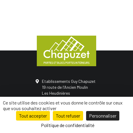
Etablissements Guy Chapuzet
19 route de l'Ancien Moulin
Les Heudinières
50420 Saint-Vigor-des-monts
Ce site utilise des cookies et vous donne le contrôle sur ceux
02 31 68 05 21
que vous souhaitez activer
Tout accepter
Tout refuser
Personnaliser
© Conception
Mediapilote Normandie
-
Mentions légales
-
Politique de
confidentialité
-
Plan de site
Politique de confidentialité