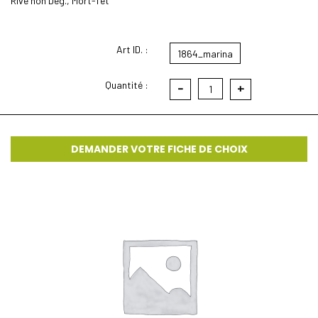
Rive non Deg., Mort-Tét
Art ID. :
1864_marina
Quantité :
-
+
1
DEMANDER VOTRE FICHE DE CHOIX