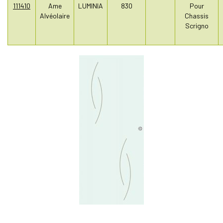
111410
Ame
LUMINIA
830
Pour
Alvéolaire
Chassis
Scrigno