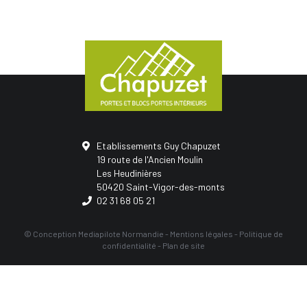
Etablissements Guy Chapuzet
19 route de l'Ancien Moulin
Les Heudinières
50420 Saint-Vigor-des-monts
02 31 68 05 21
© Conception
Mediapilote Normandie
-
Mentions légales
-
Politique de
confidentialité
-
Plan de site