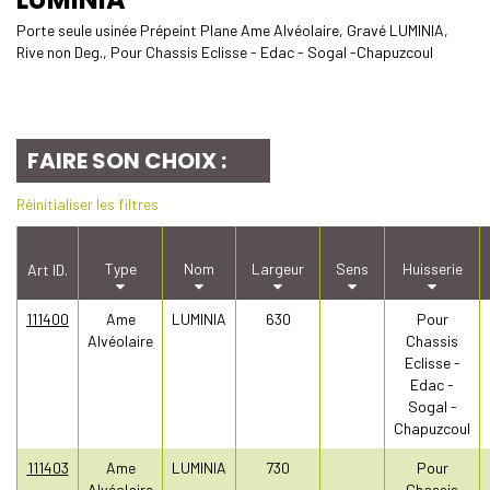
Porte seule usinée Prépeint Plane Ame Alvéolaire, Gravé LUMINIA,
Rive non Deg., Pour Chassis Eclisse - Edac - Sogal -Chapuzcoul
FAIRE SON CHOIX :
Réinitialiser les filtres
Type
Nom
Largeur
Sens
Huisserie
Art ID.
111400
Ame
LUMINIA
630
Pour
Alvéolaire
Chassis
Eclisse -
Edac -
Sogal -
Chapuzcoul
111403
Ame
LUMINIA
730
Pour
Alvéolaire
Chassis