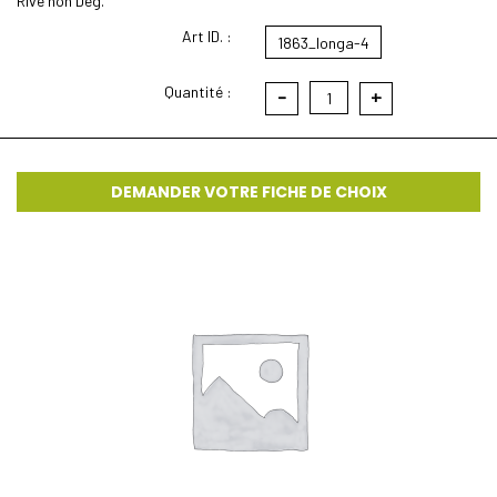
Rive non Deg.
Art ID. :
1863_longa-4
Quantité :
-
+
1
DEMANDER VOTRE FICHE DE CHOIX