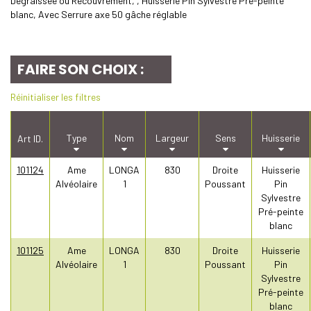
Dégraissée ou Recouvrement, , Huisserie Pin Sylvestre Pré-peinte
blanc, Avec Serrure axe 50 gâche réglable
FAIRE SON CHOIX :
Réinitialiser les filtres
Type
Nom
Largeur
Sens
Huisserie
Art ID.
101124
Ame
LONGA
830
Droite
Huisserie
Alvéolaire
1
Poussant
Pin
Sylvestre
Pré-peinte
blanc
101125
Ame
LONGA
830
Droite
Huisserie
Alvéolaire
1
Poussant
Pin
Sylvestre
Pré-peinte
blanc