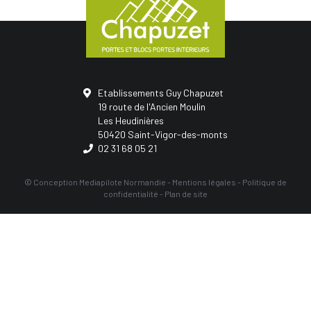
Etablissements Guy Chapuzet
19 route de l'Ancien Moulin
Les Heudinières
50420 Saint-Vigor-des-monts
02 31 68 05 21
© Conception
Mediapilote Normandie
-
Mentions légales
-
Politique de
confidentialité
-
Plan de site