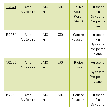
103130
Ame
LINIO
830
Double
Huisserie
Alvéolaire
4
Action
Pin
(Va et
Sylvestre
Vient)
Pré-peinte
blanc
132284
Ame
LINIO
730
Gauche
Huisserie
Alvéolaire
4
Poussant
Pin
Sylvestre
Pré-peinte
blanc
132283
Ame
LINIO
730
Droite
Huisserie
Alvéolaire
4
Poussant
Pin
Sylvestre
Pré-peinte
blanc
132286
Ame
LINIO
830
Gauche
Huisserie
Alvéolaire
4
Poussant
Pin
Sylvestre