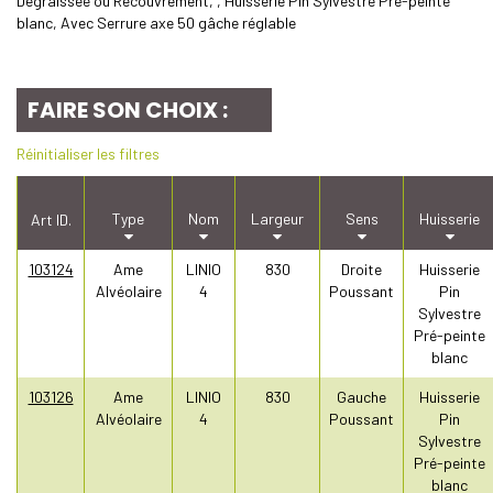
Dégraissée ou Recouvrement, , Huisserie Pin Sylvestre Pré-peinte
blanc, Avec Serrure axe 50 gâche réglable
FAIRE SON CHOIX :
Réinitialiser les filtres
Type
Nom
Largeur
Sens
Huisserie
Art ID.
103124
Ame
LINIO
830
Droite
Huisserie
Alvéolaire
4
Poussant
Pin
Sylvestre
Pré-peinte
blanc
103126
Ame
LINIO
830
Gauche
Huisserie
Alvéolaire
4
Poussant
Pin
Sylvestre
Pré-peinte
blanc