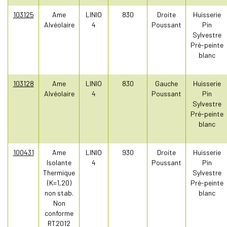
103125
Ame
LINIO
830
Droite
Huisserie
Alvéolaire
4
Poussant
Pin
Sylvestre
Pré-peinte
blanc
103128
Ame
LINIO
830
Gauche
Huisserie
Alvéolaire
4
Poussant
Pin
Sylvestre
Pré-peinte
blanc
100431
Ame
LINIO
930
Droite
Huisserie
Isolante
4
Poussant
Pin
Thermique
Sylvestre
(K=1,20)
Pré-peinte
non stab.
blanc
Non
conforme
RT2012