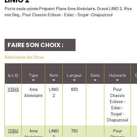
Porte seule usinée Prépeint Plane Ame Alvéolaire, Gravé LINIO 2, Rive
non Deg., Pour Chassis Eclisse - Edac - Sogal -Chapuzcoul
FAIRE SON CHOIX :
Réinitialiser les filtres
Type
Nom
Largeur
Sens
Huisserie
Art ID.
111345
Ame
LINIO
830
Pour
Alvéolaire
2
Chassis
Eclisse -
Edac -
Sogal -
Chapuzcoul
111341
Ame
LINIO
730
Pour
Alvéolaire
2
Chassis