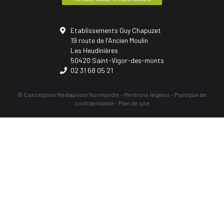
Etablissements Guy Chapuzet
19 route de l'Ancien Moulin
Les Heudinières
50420 Saint-Vigor-des-monts
02 31 68 05 21
© Conception
Mediapilote Normandie
-
Mentions légales
-
Politique de
confidentialité
-
Plan de site