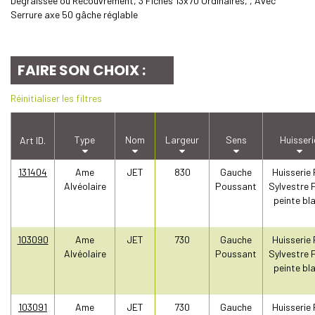
Dégraissée ou Recouvrement, 3 Fiches 13x70 Ordinaires, , Avec
Serrure axe 50 gâche réglable
FAIRE SON CHOIX :
Réinitialiser les filtres
Type
Nom
Largeur
Sens
Huisseri
Art ID.
131404
Ame
JET
830
Gauche
Huisserie 
Alvéolaire
Poussant
Sylvestre 
peinte bl
103090
Ame
JET
730
Gauche
Huisserie 
Alvéolaire
Poussant
Sylvestre 
peinte bl
103091
Ame
JET
730
Gauche
Huisserie 