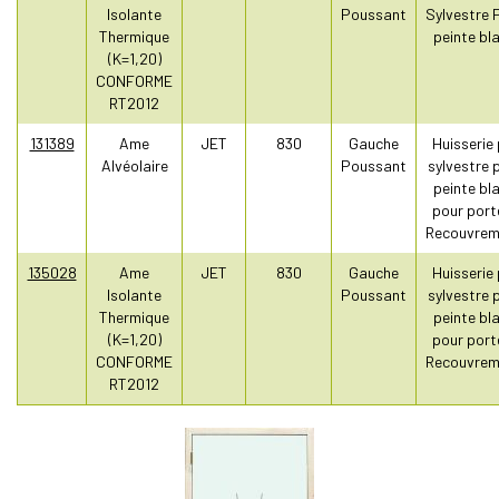
Isolante
Poussant
Sylvestre 
Thermique
peinte bl
(K=1,20)
CONFORME
RT2012
131389
Ame
JET
830
Gauche
Huisserie 
Alvéolaire
Poussant
sylvestre 
peinte bl
pour port
Recouvrem
135028
Ame
JET
830
Gauche
Huisserie 
Isolante
Poussant
sylvestre 
Thermique
peinte bl
(K=1,20)
pour port
CONFORME
Recouvrem
RT2012