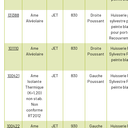
131388
Ame
JET
830
Droite
Huisserie 
Alvéolaire
Poussant
sylvestre 
peinte bl
pour port
Recouvrem
101110
Ame
JET
830
Droite
Huisserie 
Alvéolaire
Poussant
Sylvestre 
peinte bl
100421
Ame
JET
830
Gauche
Huisserie 
Isolante
Poussant
Sylvestre 
Thermique
peinte bl
(K=1,20)
non stab.
Non
conforme
RT2012
100422
Ame
JET
930
Gauche
Huisserie 