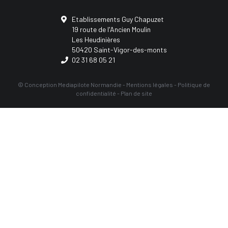
Etablissements Guy Chapuzet
19 route de l'Ancien Moulin
Les Heudinières
50420 Saint-Vigor-des-monts
02 31 68 05 21
© Conception
Mediapilote Normandie
-
Mentions légales
-
Politique de
confidentialité
-
Plan de site