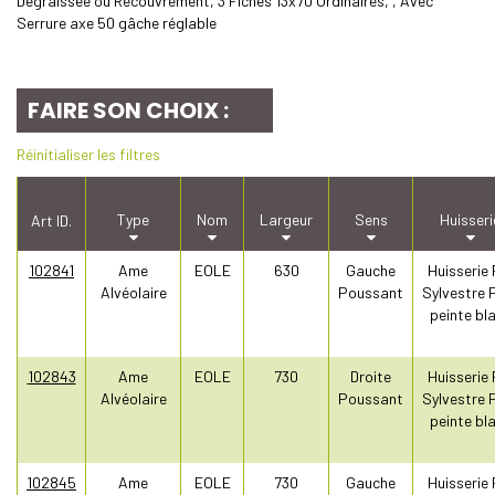
Dégraissée ou Recouvrement, 3 Fiches 13x70 Ordinaires, , Avec
Serrure axe 50 gâche réglable
FAIRE SON CHOIX :
Réinitialiser les filtres
Type
Nom
Largeur
Sens
Huisseri
Art ID.
102841
Ame
EOLE
630
Gauche
Huisserie 
Alvéolaire
Poussant
Sylvestre 
peinte bl
102843
Ame
EOLE
730
Droite
Huisserie 
Alvéolaire
Poussant
Sylvestre 
peinte bl
102845
Ame
EOLE
730
Gauche
Huisserie 