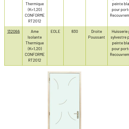
Thermique
peinte bl
(K=1,20)
pour port
CONFORME
Recouvrem
RT2012
132066
Ame
EOLE
830
Droite
Huisserie 
Isolante
Poussant
sylvestre 
Thermique
peinte bl
(K=1,20)
pour port
CONFORME
Recouvrem
RT2012