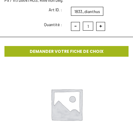
Px / Vtl DIANTHUS, Rive non Deg.
Art ID. :
1833_dianthus
Quantité :
-
+
1
DEMANDER VOTRE FICHE DE CHOIX