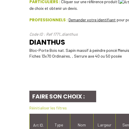
PARTICULIERS :
Cliquer sur une référence produit (
de choix et obtenir un devis.
PROFESSIONNELS :
Demander votre identifiant
pour po
Code ID : Ref 1771_dianthus
DIANTHUS
Bloc-Porte Bois nat. Sapin massif à peindre poncé Menui
Fiches 13x70 Ordinaires, , Serrure axe 40 ou 50 posée
FAIRE SON CHOIX :
Réinitialiser les filtres
Type
Nom
Largeur
Sen
Art ID.