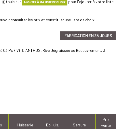
) puis sur
pour l'ajouter à votre liste
uvoir consulter les prix et constituer une liste de choix.
FABRICATION EN 35 JOURS
sé 03 Px / Vtl DIANTHUS, Rive Dégraissée ou Recouvrement, 3
Prix
s
Huisserie
EpHuis.
Serrure
vente