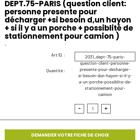
DEPT.75-PARIS (question client:
personne presente pour
décharger +si besoin d,un hayon
+ si il y a un porche + possiblité de
stationnement pour camion )
-
Art ID. :
2031_dept-75-paris-
question-client-personne-
presente-pour-decharger-
Quantité :
si-besoin-dun-hayon-si-il-y-
a-un-porche-possiblite-de-
stationnement-pour-
camion
-
+
1
DEMANDER VOTRE FICHE DE CHOIX