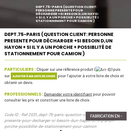
DEPT.75-PARIS (QUESTION CLIENT:
PERSONNE PRESENTE POUR
DÉCHARGER +SI BESOIN D,UN HAYON
+ SI IL Y A UN PORCHE + POSSIBLITÉ DE
STATIONNEMENT POUR CAMION )
DEPT.75-PARIS (QUESTION CLIENT: PERSONNE
PRESENTE POUR DÉCHARGER +SI BESOIN D,UN
HAYON + SI IL Y A UN PORCHE + POSSIBLITÉ DE
STATIONNEMENT POUR CAMION )
PARTICULIERS :
Cliquer sur une référence produit (
) puis
sur
pour l'ajouter à votre liste de choix et
obtenir un devis.
PROFESSIONNELS :
Demander votre identifiant
pour pouvoir
consulter les prix et constituer une liste de choix.
Code ID : Ref 2031_dept-75-paris-question-client-personne-
FABRICATION EN -
presente-pour-decharger-si-besoin-dun-hayon-si-il-y-a-un-
porche-possiblite-de-stationnement-pour-camion