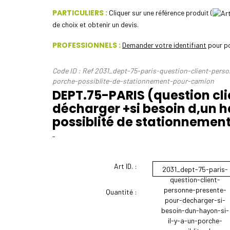
PARTICULIERS :
Cliquer sur une référence produit (
de choix et obtenir un devis.
PROFESSIONNELS :
Demander votre identifiant
pour po
Code ID : Ref 2031_dept-75-paris-question-client-pers
porche-possiblite-de-stationnement-pour-camion
DEPT.75-PARIS (question cli
décharger +si besoin d,un ha
possiblité de stationnemen
-
Art ID. :
2031_dept-75-paris-
question-client-
personne-presente-
Quantité :
pour-decharger-si-
besoin-dun-hayon-si-
il-y-a-un-porche-