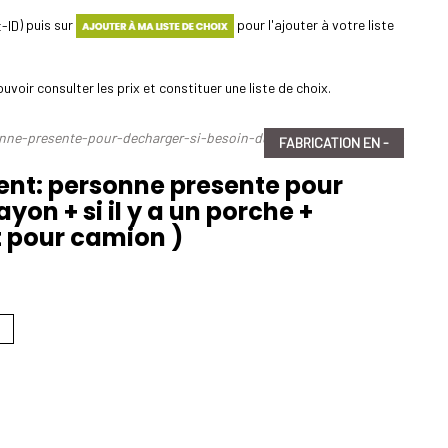
) puis sur
pour l'ajouter à votre liste
uvoir consulter les prix et constituer une liste de choix.
onne-presente-pour-decharger-si-besoin-dun-hayon-si-il-y-a-un-
FABRICATION EN -
ent: personne presente pour
yon + si il y a un porche +
t pour camion )