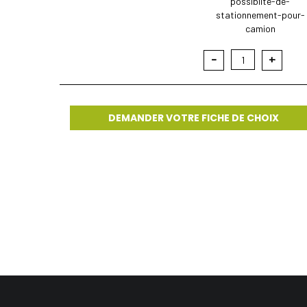
possiblite-de-
stationnement-pour-
camion
-
+
1
DEMANDER VOTRE FICHE DE CHOIX