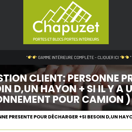
"
GAMME INTÉRIEURE COMPLÈTE - CLIQUER ICI
"
STION CLIENT: PERSONNE P
N D,UN HAYON + SI IL Y A 
IONNEMENT POUR CAMION )
NE PRESENTE POUR DÉCHARGER +SI BESOIN D,UN HAYON +