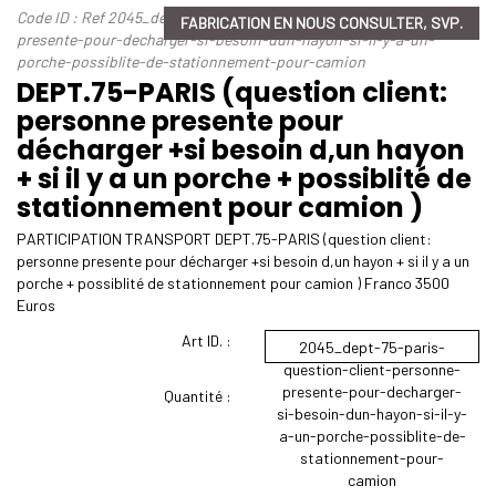
Code ID : Ref 2045_dept-75-paris-question-client-personne-
FABRICATION EN NOUS CONSULTER, SVP.
presente-pour-decharger-si-besoin-dun-hayon-si-il-y-a-un-
porche-possiblite-de-stationnement-pour-camion
DEPT.75-PARIS (question client:
personne presente pour
décharger +si besoin d,un hayon
+ si il y a un porche + possiblité de
stationnement pour camion )
PARTICIPATION TRANSPORT DEPT.75-PARIS (question client:
personne presente pour décharger +si besoin d,un hayon + si il y a un
porche + possiblité de stationnement pour camion ) Franco 3500
Euros
Art ID. :
2045_dept-75-paris-
question-client-personne-
presente-pour-decharger-
Quantité :
si-besoin-dun-hayon-si-il-y-
a-un-porche-possiblite-de-
stationnement-pour-
camion