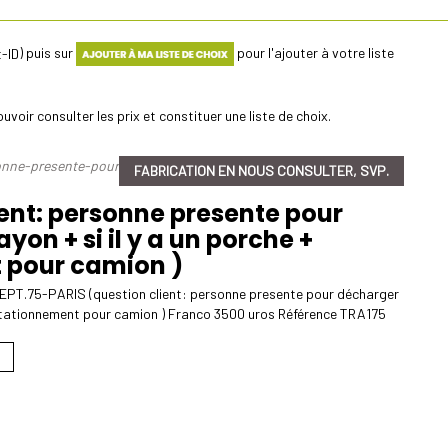
) puis sur
pour l'ajouter à votre liste
uvoir consulter les prix et constituer une liste de choix.
onne-presente-pour-decharger-si-besoin-dun-hayon-si-il-y-a-
FABRICATION EN NOUS CONSULTER, SVP.
ent: personne presente pour
yon + si il y a un porche +
t pour camion )
.75-PARIS (question client: personne presente pour décharger
de stationnement pour camion ) Franco 3500 uros Référence TRA175