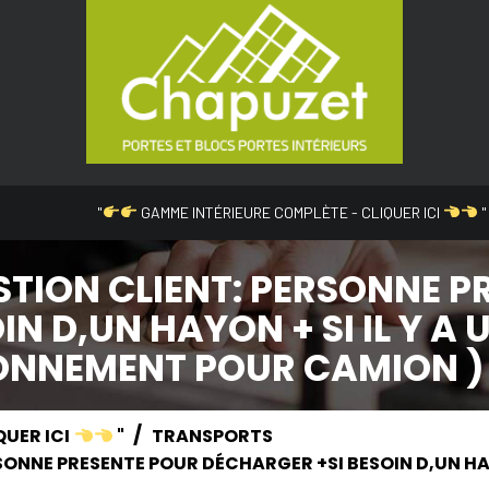
"
GAMME INTÉRIEURE COMPLÈTE - CLIQUER ICI
"
STION CLIENT: PERSONNE P
N D,UN HAYON + SI IL Y A 
IONNEMENT POUR CAMION )
QUER ICI
"
TRANSPORTS
ONNE PRESENTE POUR DÉCHARGER +SI BESOIN D,UN HAYO