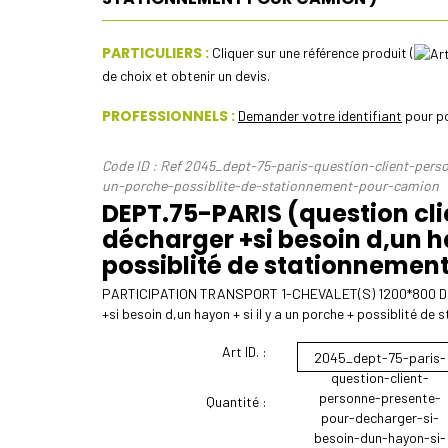
PARTICULIERS :
Cliquer sur une référence produit (
de choix et obtenir un devis.
PROFESSIONNELS :
Demander votre identifiant
pour po
Code ID : Ref 2045_dept-75-paris-question-client-pers
un-porche-possiblite-de-stationnement-pour-camion
DEPT.75-PARIS (question cli
décharger +si besoin d,un ha
possiblité de stationnemen
PARTICIPATION TRANSPORT 1-CHEVALET(S) 1200*800 DEPT
+si besoin d,un hayon + si il y a un porche + possiblité 
Art ID. :
2045_dept-75-paris-
question-client-
personne-presente-
Quantité :
pour-decharger-si-
besoin-dun-hayon-si-