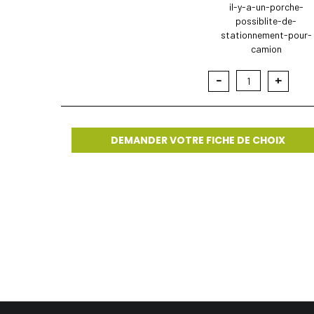
il-y-a-un-porche-
possiblite-de-
stationnement-pour-
camion
-
+
1
DEMANDER VOTRE FICHE DE CHOIX