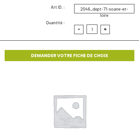
Art ID. :
2046_dept-71-soane-et-
loire
Quantité :
-
+
1
DEMANDER VOTRE FICHE DE CHOIX