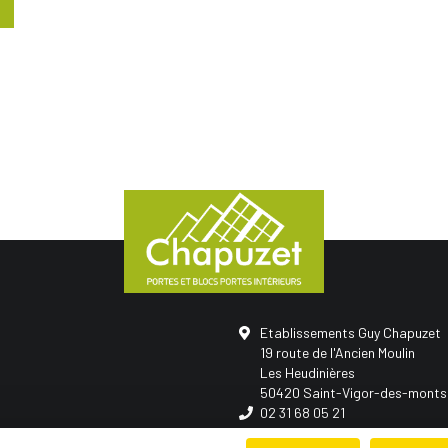
Etablissements Guy Chapuzet
19 route de l'Ancien Moulin
Les Heudinières
50420 Saint-Vigor-des-monts
02 31 68 05 21