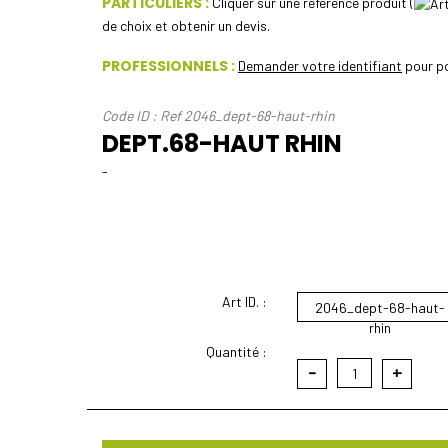
PARTICULIERS :
Cliquer sur une référence produit (
de choix et obtenir un devis.
PROFESSIONNELS :
Demander votre identifiant
pour po
Code ID : Ref 2046_dept-68-haut-rhin
DEPT.68-HAUT RHIN
-
Art ID. :
2046_dept-68-haut-
rhin
Quantité :
-
+
1