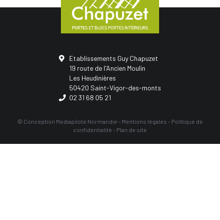
Etablissements Guy Chapuzet
19 route de l'Ancien Moulin
Les Heudinières
50420 Saint-Vigor-des-monts
02 31 68 05 21
© Conception
Mediapilote Normandie
-
Mentions légales
-
Politique de
confidentialité
-
Plan de site