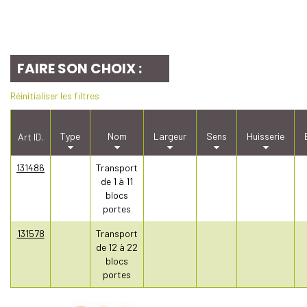
FAIRE SON CHOIX :
Réinitialiser les filtres
Type
Nom
Largeur
Sens
Huisserie
Art ID.
131486
Transport
de 1 à 11
blocs
portes
131578
Transport
de 12 à 22
blocs
portes