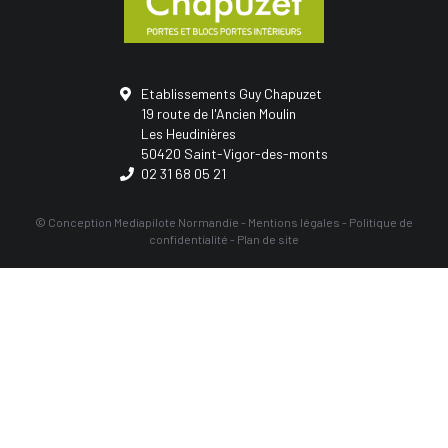
Etablissements Guy Chapuzet
19 route de l'Ancien Moulin
Les Heudinières
50420 Saint-Vigor-des-monts
02 31 68 05 21
© Conception
Mediapilote Normandie
-
Mentions légales
-
Politique de
confidentialité
-
Plan de site