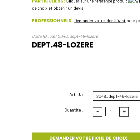
PARTICULIERS :
Cliquer sur une référence produit (
de choix et obtenir un devis.
PROFESSIONNELS :
Demander votre identifiant
pour po
Code ID : Ref 2046_dept-48-lozere
DEPT.48-LOZERE
-
Art ID. :
2046_dept-48-lozere
Quantité :
-
+
1
DEMANDER VOTRE FICHE DE CHOIX