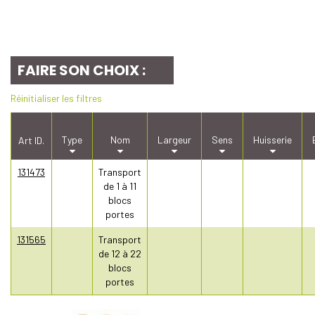
FAIRE SON CHOIX :
Réinitialiser les filtres
Type
Nom
Largeur
Sens
Huisserie
Art ID.
131473
Transport
de 1 à 11
blocs
portes
131565
Transport
de 12 à 22
blocs
portes