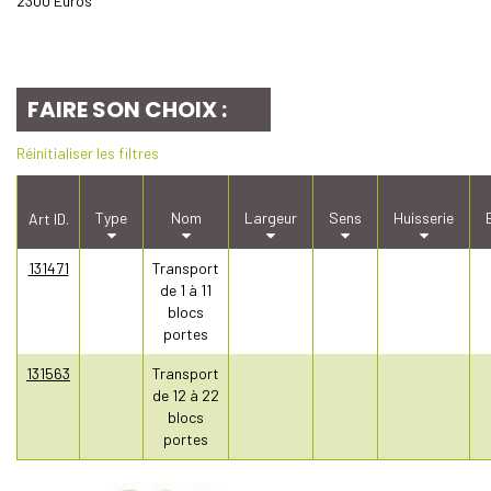
2300 Euros
FAIRE SON CHOIX :
Réinitialiser les filtres
Type
Nom
Largeur
Sens
Huisserie
Art ID.
131471
Transport
de 1 à 11
blocs
portes
131563
Transport
de 12 à 22
blocs
portes