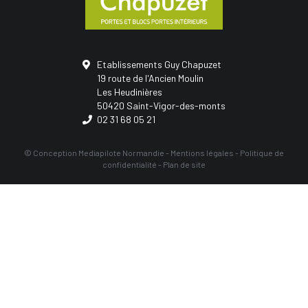
Etablissements Guy Chapuzet
19 route de l'Ancien Moulin
Les Heudinières
50420 Saint-Vigor-des-monts
02 31 68 05 21
© Conception
Mediapilote Normandie
-
Mentions légales
-
Politique de
confidentialité
-
Plan de site