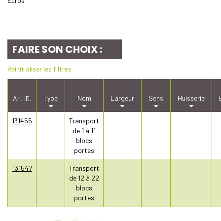
Euros
FAIRE SON CHOIX :
Réinitialiser les filtres
Type
Nom
Largeur
Sens
Huisserie
Art ID.
131455
Transport
de 1 à 11
blocs
portes
131547
Transport
de 12 à 22
blocs
portes