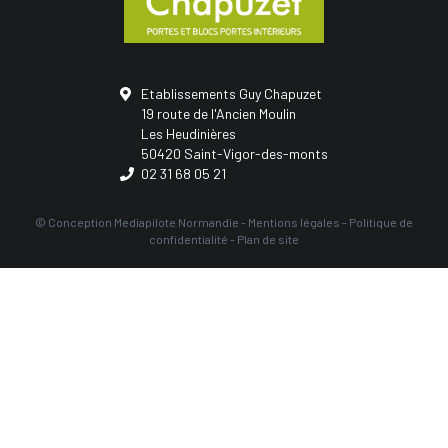
Etablissements Guy Chapuzet
19 route de l'Ancien Moulin
Les Heudinières
50420 Saint-Vigor-des-monts
02 31 68 05 21
© Conception
Mediapilote Normandie
-
Mentions légales
-
Politique de
confidentialité
-
Plan de site