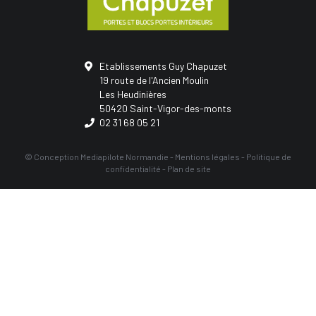
Etablissements Guy Chapuzet
19 route de l'Ancien Moulin
Les Heudinières
50420 Saint-Vigor-des-monts
02 31 68 05 21
© Conception
Mediapilote Normandie
-
Mentions légales
-
Politique de
confidentialité
-
Plan de site