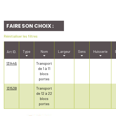
FAIRE SON CHOIX :
Réinitialiser les filtres
Type
Nom
Largeur
Sens
Huisserie
Art ID.
131446
Transport
de 1 à 11
blocs
portes
131538
Transport
de 12 à 22
blocs
portes