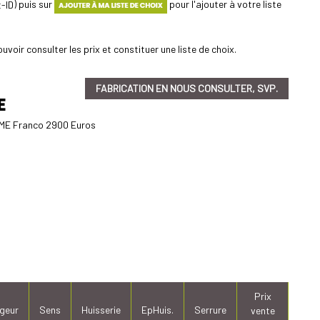
) puis sur
pour l'ajouter à votre liste
uvoir consulter les prix et constituer une liste de choix.
FABRICATION EN NOUS CONSULTER, SVP.
E
E Franco 2900 Euros
Prix
geur
Sens
Huisserie
EpHuis.
Serrure
vente