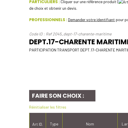
PARTICULIERS :
Cliquer sur une référence produit (
de choix et obtenir un devis.
PROFESSIONNELS :
Demander votre identifiant
pour po
Code ID : Ref 2045_dept-17-charente-maritime
DEPT.17-CHARENTE MARITIM
PARTICIPATION TRANSPORT DEPT.17-CHARENTE MARITIM
FAIRE SON CHOIX :
Réinitialiser les filtres
Type
Nom
Lar
Art ID.